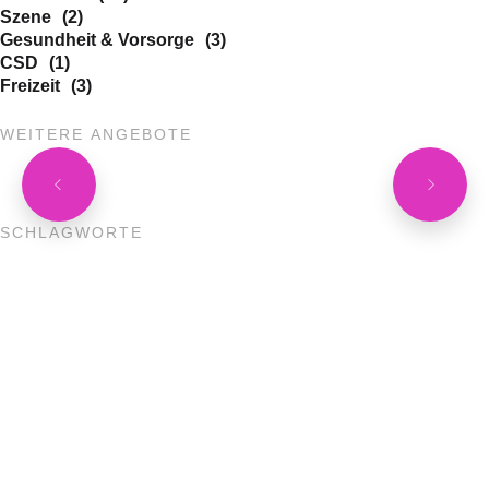
Szene
(2)
Gesundheit & Vorsorge
(3)
CSD
(1)
Freizeit
(3)
W
E
I
T
E
R
E
A
N
G
E
B
O
T
E
S
C
H
L
A
G
W
O
R
T
E